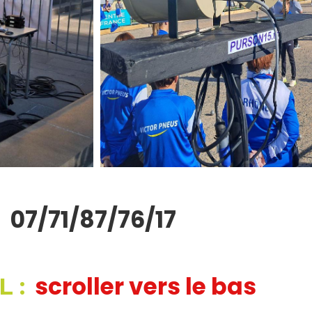
 07/71/87/76/17
scroller vers le bas
 :