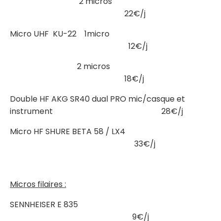
2 micros
22€/j
Micro UHF KU-22 1micro
12€/j
2 micros
18€/j
Double HF AKG SR40 dual PRO mic/casque et
instrument 28€/j
Micro HF SHURE BETA 58 / LX4
33€/j
Micros filaires :
SENNHEISER E 835
9€/j