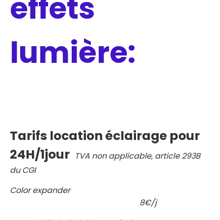
effets
lumière:
Tarifs location éclairage pour
24H/1jour
TVA non applicable, article 293B
du CGI
Color expander
8€/j