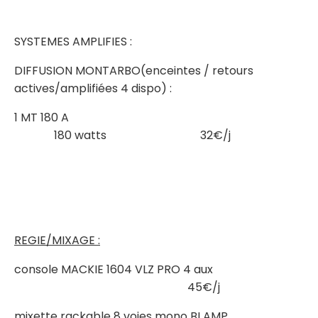
SYSTEMES AMPLIFIES :
DIFFUSION MONTARBO(enceintes / retours
actives/amplifiées 4 dispo) :
1 MT 180 A
180 watts 32€/j
REGIE/MIXAGE :
console MACKIE 1604 VLZ PRO 4 aux
45€/j
mixette rackable 8 voies mono BI AMP