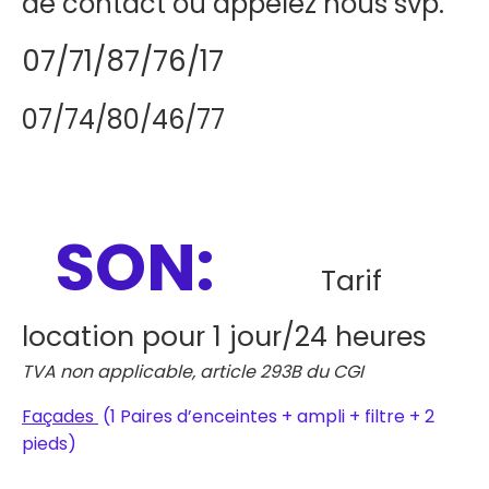
de contact ou appelez nous svp.
07/71/87/76/17
07/74/80/46/77
SON:
Tarif
location pour 1 jour/24 heures
TVA non applicable, article 293B du CGI
Façades
(1 Paires d’enceintes + ampli + filtre + 2
pieds)